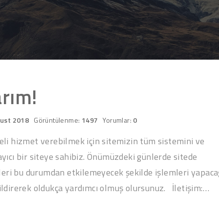
arım!
ust 2018
Görüntülenme:
1497
Yorumlar:
0
teli hizmet verebilmek için sitemizin tüm sistemini ve
layıcı bir siteye sahibiz. Önümüzdeki günlerde sitede
leri bu durumdan etkilemeyecek şekilde işlemleri yapaca
bildirerek oldukça yardımcı olmuş olursunuz. İletişim:…