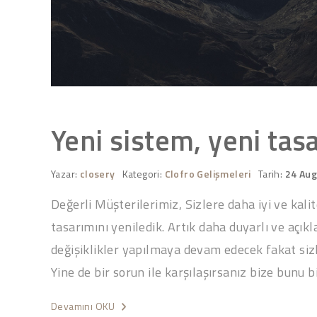
Yeni sistem, yeni tas
Yazar:
closery
Kategori:
Clofro Gelişmeleri
Tarih:
24 Aug
Değerli Müşterilerimiz, Sizlere daha iyi ve kali
tasarımını yeniledik. Artık daha duyarlı ve açık
değişiklikler yapılmaya devam edecek fakat siz
Yine de bir sorun ile karşılaşırsanız bize bunu 
Devamını OKU