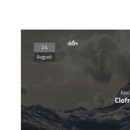
24
August