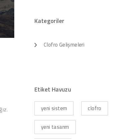
Kategoriler
Clofro Gelişmeleri
Etiket Havuzu
yeni sistem
clofro
ğız.
yeni tasarım