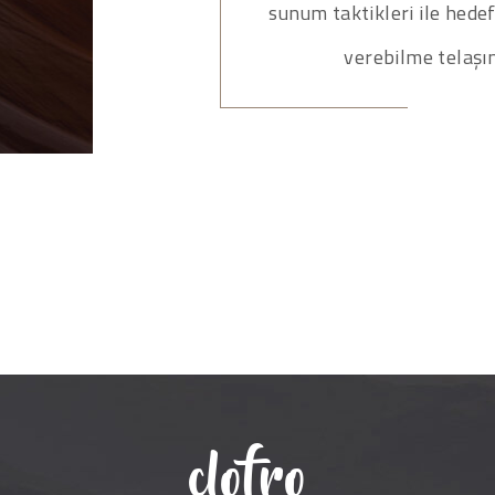
sunum taktikleri ile hedef 
verebilme telaşı
clofro