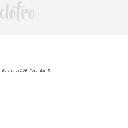
üntülenme:
209
Yorumlar:
0